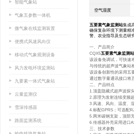
智能气象站
空气湿度
气象五参数一体机
五要素气象监测站
集成
微气象在线监测装置
确保复杂环境下测量精
警、农业指导及生态研
便携式风速风向仪
一、产品简介
CQX5
五要素气象监测
移动式气象观测设备
该设备免调试，可快速
与传统的超声波气象站
风力发电环境监测站
该设备创新性的采用五
通过数字量通讯接口将
九要素一体式气象站
二、产品特点
1.顶盖隐藏式超声波探
云量监测仪
2.原理为发射连续变频
3.风速、风向、温度、
雪深传感器
4.标配GPRS；可选配R
5.两米碳钢支架，顶部
路面监测系统
6.传感器外壳采用进口
三、技术参数
输电线路气象站