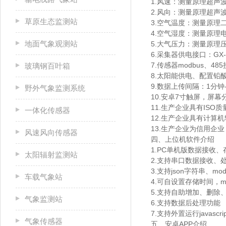
1.风速：测量原理超声波，0
2.风向：测量原理超声波，
草原生态监测站
3.空气温度：测量原理二极
4.空气湿度：测量原理电容
地面气象观测站
5.大气压力：测量原理压阻式
6.采集器供电接口：GX-1
7.传感器modbus、48
玻璃钢百叶箱
8.太阳能供电、配置铅酸电
9.数据上传间隔：1分钟-
野外气象监测系统
10.安卓7寸触屏，屏幕分辨
11.生产企业具有IS
一体化传感器
12.生产企业具有计算
13.生产企业为信用企业
风速风向传感器
四、上位机软件介绍
1.PC单机版数据接收
太阳辐射监测站
2.支持串口数据接收、
3.支持json字符串、mo
车载气象站
4.可自设置存储时间，m
5.支持自助增加、删除
气象监测站
6.支持数据后处理功能
7.支持外置运行javascri
气象传感器
五、安卓APP介绍