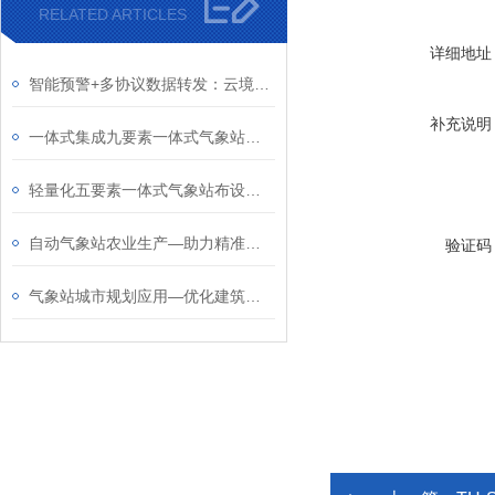
RELATED ARTICLES
详细地址
智能预警+多协议数据转发：云境天合超声波气象站满足野外无电场景监测需求
补充说明
一体式集成九要素一体式气象站：满足生态、防汛、智慧农业项目验收标准
轻量化五要素一体式气象站布设：适配农田、山洪隐患点、森林防火等领域
自动气象站农业生产—助力精准农业发展，保障粮食和经济作物产量
验证码
气象站城市规划应用—优化建筑布局，减少“狭管效应”导致的强风区