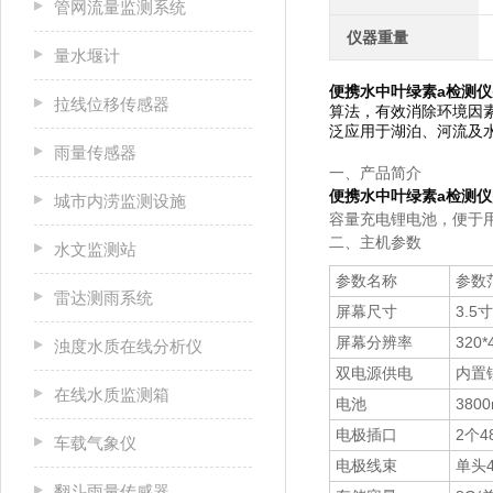
管网流量监测系统
仪器重量
量水堰计
便携水中叶绿素a检测仪
拉线位移传感器
算法，有效消除环境因
泛应用于湖泊、河流及
雨量传感器
一、产品简介
便携水中叶绿素a检测仪
城市内涝监测设施
容量充电锂电池，便于
二、主机参数
水文监测站
参数名称
参数
雷达测雨系统
屏幕尺寸
3.
屏幕分辨率
320*
浊度水质在线分析仪
双电源供电
内置锂
在线水质监测箱
电池
38
电极插口
2个4
车载气象仪
电极线束
单头
翻斗雨量传感器