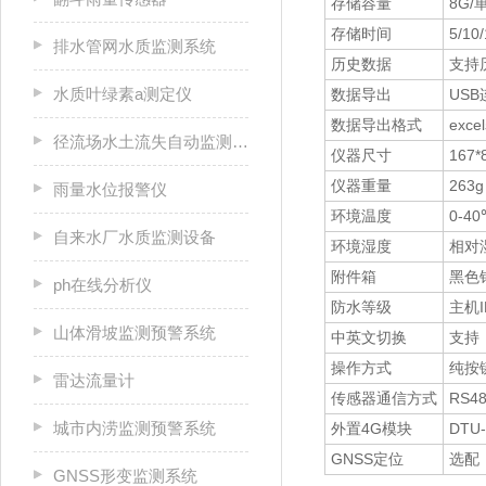
存储容量
8G/
存储时间
5/10
排水管网水质监测系统
历史数据
支持
水质叶绿素a测定仪
数据导出
US
数据导出格式
ex
径流场水土流失自动监测系统
仪器尺寸
167*
仪器重量
263g
雨量水位报警仪
环境温度
0-4
自来水厂水质监测设备
环境湿度
相对湿
附件箱
黑色
ph在线分析仪
防水等级
主机I
山体滑坡监测预警系统
中英文切换
支持
操作方式
纯按
雷达流量计
传感器通信方式
RS4
城市内涝监测预警系统
外置4G模块
DTU
GNSS定位
选配
GNSS形变监测系统