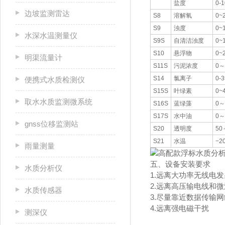
盐度
0-
边坡监测雷达
S8
溶解氧
0~
S9
浊度
0~
水深水温测量仪
S9S
自清洁浊度
0~
S10
悬浮物
0~
明渠流量计
S11S
污泥浓度
0～
S14
氯离子
0-3
便携式水质检测仪
S15S
叶绿素
0~
取水水质监测微系统
S16S
蓝绿藻
0～
S17S
水中油
0～
gnss位移监测站
S20
透明度
50
S21
水温
−2
雨量测量
五、设备安装要求
水质分析仪
1.远离大功率无线电
2.远离高压输电线和
水质传感器
3.尽量靠近数据传输网
4.远离强电磁干扰
测深仪