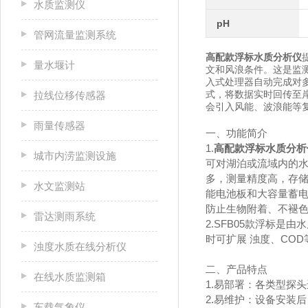
水质监测仪
pH
管网流量监测系统
高配款浮标水质分析仪
量水堰计
文和风浪条件。这是监测
入式处理器自动完成对多
式，将数据实时回传至岸
拉线位移传感器
会引入风能、波浪能等
雨量传感器
一、功能简介
1.
高配款浮标水质分析
城市内涝监测设施
可对湖泊或流域内的
多，测量精度高，存
水文监测站
能电池板和大容量蓄
防止生物附着、不褪
雷达测雨系统
2.SFB05款浮标
时可扩展 浊度、CO
浊度水质在线分析仪
二、产品特点
在线水质监测箱
1.易部署：各类型探
2.易维护：设备安装
车载气象仪