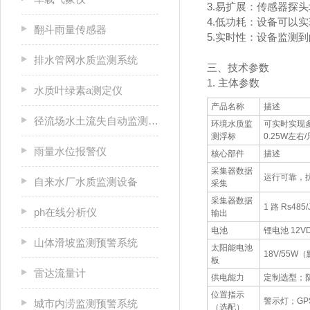
3.易扩展：传感器探
4.低功耗：设备可以
翻斗雨量传感器
5.实时性：设备监测
排水管网水质监测系统
三、技术参数
1. 主体参数
水质叶绿素a测定仪
产品名称
描述
径流场水土流失自动监测系统
环境水质监
可实时实现
测浮标
0.25W左右
雨量水位报警仪
核心部件
描述
采集器数据
运行可靠，抗
自来水厂水质监测设备
采集
采集器数据
1 路 Rs48
ph在线分析仪
输出
电池
锂电池 12V
山体滑坡监测预警系统
太阳能电池
18V/55
板
雷达流量计
供电能力
定制选型；
位置指示
警示灯；GP
城市内涝监测预警系统
（选配）