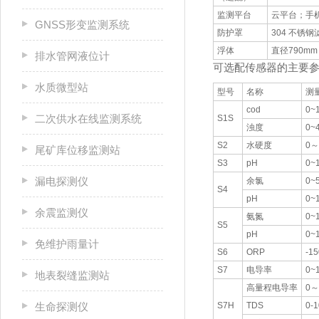
监测平台
云平台；手
GNSS形变监测系统
防护罩
304 不锈
浮体
直径790m
排水管网液位计
可选配传感器的主要
水质微型站
型号
名称
测
cod
0~
二次供水在线监测系统
S1S
浊度
0~
S2
水硬度
0～
尾矿库位移监测站
S3
pH
0~
漏电探测仪
余氯
0~
S4
pH
0~
余震监测仪
氨氮
0~
S5
pH
0~
免维护雨量计
S6
ORP
-1
S7
电导率
0~
地表裂缝监测站
高量程电导率
0～
生命探测仪
S7H
TDS
0-