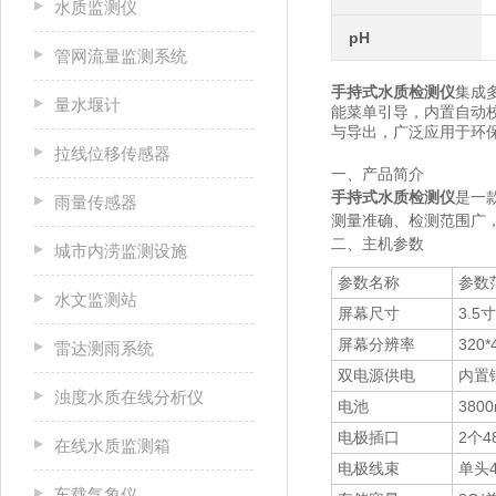
水质监测仪
pH
管网流量监测系统
手持式水质检测仪
集成
量水堰计
能菜单引导，内置自动
与导出，广泛应用于环
拉线位移传感器
一、产品简介
手持式水质检测仪
是一
雨量传感器
测量准确、检测范围广
二、主机参数
城市内涝监测设施
参数名称
参数
水文监测站
屏幕尺寸
3.
屏幕分辨率
320*
雷达测雨系统
双电源供电
内置锂
浊度水质在线分析仪
电池
38
电极插口
2个4
在线水质监测箱
电极线束
单头
车载气象仪