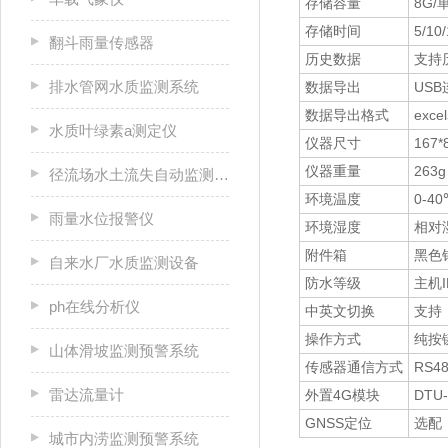
存储容量
8G/
存储时间
5/10
翻斗雨量传感器
历史数据
支持
排水管网水质监测系统
数据导出
US
数据导出格式
ex
水质叶绿素a测定仪
仪器尺寸
167*
仪器重量
263g
径流场水土流失自动监测系统
环境温度
0-4
雨量水位报警仪
环境湿度
相对湿
附件箱
黑色
自来水厂水质监测设备
防水等级
主机I
ph在线分析仪
中英文切换
支持
操作方式
纯按
山体滑坡监测预警系统
传感器通信方式
RS4
雷达流量计
外置4G模块
DTU
GNSS定位
选配
城市内涝监测预警系统