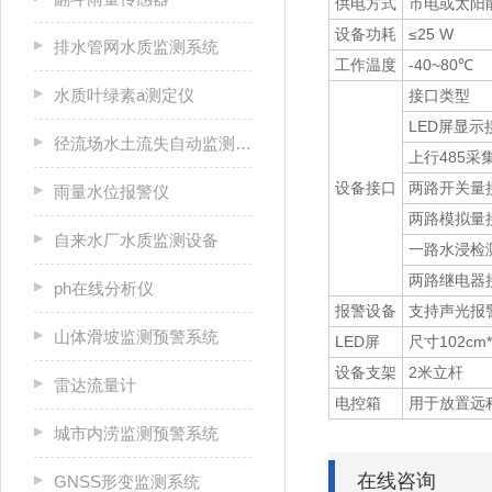
供电方式
市电或太阳
设备功耗
≤25 W
排水管网水质监测系统
工作温度
-40~80℃
水质叶绿素a测定仪
接口类型
LED屏显示
径流场水土流失自动监测系统
上行485采
设备接口
两路开关量
雨量水位报警仪
两路模拟量
自来水厂水质监测设备
一路水浸检
两路继电器
ph在线分析仪
报警设备
支持声光报
山体滑坡监测预警系统
LED屏
尺寸102cm
设备支架
2米立杆
雷达流量计
电控箱
用于放置远
城市内涝监测预警系统
在线咨询
GNSS形变监测系统