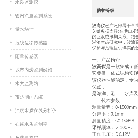
水质监测仪
防护等级
管网流量监测系统
波高仪
已广泛部署于各
量水堰计
关键数据支撑;在港口
的巨浪或汛期风浪。结
湖泊生态研究中，波浪
拉线位移传感器
保护与治理提供详实的
雨量传感器
一、产品简介
波高仪
是一款集成了低
城市内涝监测设施
它凭借一体式结构实现
该仪器性能稳定，专
水文监测站
优点，
是海洋、港口、水库
雷达测雨系统
二、技术参数
测量量程：0-1500mm
浊度水质在线分析仪
分辨率：0.1mm
测量精度：≤0.1%F.S
在线水质监测箱
采样频率：＞100Hz
工作电压：DC12V
车载气象仪