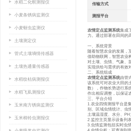
水稻二化螟测报仪
传输方式
小麦条锈病监测仪
测报平台
小麦蚜虫监测仪
农情定点监测系统
集成
力。通过部署在田间的
土壤测定仪
一、系统背景
随着智慧农业的发展，
管式土壤墒情传感器
借助物联网，智慧农业
对土壤、虫情、气象、
土壤热通量传感器
实现供给与需求的有效
二、系统组成
农情定点监测系统
由管
水稻纹枯病测报仪
该系统可对农业大田的
数），作物长势进行系统
水稻飞虱测报仪
作出相应调整，以保证
三、平台介绍
1.农业四情测报平台
玉米南方锈病监测仪
别、区域虫情统计、虫
土壤温湿度、水分、P
玉米棉铃虫测报仪
2.监控主页显示设备
3.虫情监测包括实时
4.虫情分析：可查询到
小麦吸浆虫监测仪