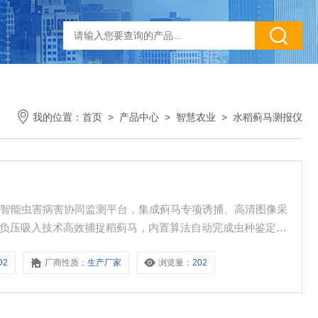
我的位置：
首页
>
产品中心
>
智慧农业
>
水稻蓟马测报仪
的智能虫害病害协同监测平台，集成蓟马专项诱捕、高清图像采
与负压吸入技术高效捕捉稻蓟马，内置算法自动完成虫种鉴定与
常见病害症状的智能识别。虫情与病情数据经无线网络实时上传
D2
厂商性质：
生产厂家
浏览量：
202
用户科学制定防治策略，广泛服务于水稻产区的绿色防控与精准