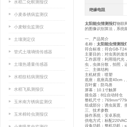
水稻二化螟测报仪
绝缘电阻
小麦条锈病监测仪
太阳能虫情测报灯
物联
小麦蚜虫监测仪
的图像识别算法，系统
一、产品简介
土壤测定仪
名称：
太阳能虫情测报
符合标准：符合GB-T24
管式土壤墒情传感器
主要目的：对虫害的发
工作原理：利用现代光
土壤热通量传感器
虫，虫体分散，拍照，
二、主体结构
主机材质：喷塑
水稻纹枯病测报仪
底座：底座高度40cm
百叶窗：防鸟兽
水稻飞虱测报仪
屏幕：10.1寸触屏
接虫器：8位自动转仓
整机尺寸：769mm*779
玉米南方锈病监测仪
组成部分：诱虫装置、
三、技术参数
玉米棉铃虫测报仪
操作系统：安卓系统
供电方式：标配220V
设备功耗：整机功耗：≤2
小麦吸浆虫监测仪