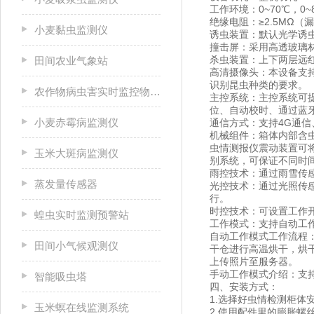
工作环境：0~70℃，0
绝缘电阻：≥2.5MΩ（
小麦黏虫监测仪
诱虫装置：默认光学诱虫
撞击屏：采用高透玻璃材质
杀虫装置：上下两层远红
田间农业气象站
高清摄像头：本设备支
识别昆虫种类的要求。
农作物病虫害实时监控物联网设备
主控系统：主控系统可
位、自动校时、通过蓝牙
小麦赤霉病监测仪
通信方式：支持4G通信
机械组件：箱体内部含
虫情测报仪震动装置可
玉米大斑病监测仪
别系统，可保证不同时
雨控技术：通过雨雪传
蒸发量传感器
光控技术：通过光照传
行。
时控技术：可设置工作
蝗虫实时监测预警站
工作模式：支持自动工
自动工作模式工作流程
田间小气候观测仪
干仓进行高温烘干，烘
上传照片至服务器。
手动工作模式介绍：支持
智能吸虫塔
四、安装方式：
1.选择好虫情检测柜
玉米螟在线监测系统
2.使用配件里的膨胀螺