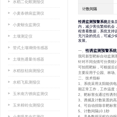
水稻二化螟测报仪
计数间隔
小麦条锈病监测仪
性诱监测预警系统
是集
小麦蚜虫监测仪
内，减少害虫繁殖机会
程查看数据，系统支持
无污染的优点，可减少化
土壤测定仪
发展。
管式土壤墒情传感器
一、
性诱监测预警系统
我司新型靶标自动监测
土壤热通量传感器
针对不同虫情可分类统
可拍照靶标，可根据后
水稻纹枯病测报仪
主要应用于公园、林场
二、技术指标
水稻飞虱测报仪
1、系统采用太阳能供
期正常工作，工作温度：-
玉米南方锈病监测仪
2、靶标害虫通过性诱
3、诱捕及计数装置的
玉米棉铃虫测报仪
4、可自动排除非靶标害
5、计数间隔≦0.1秒
小麦吸浆虫监测仪
6、具备数据远程自动报