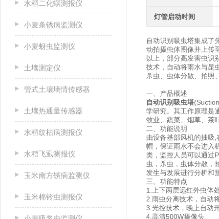
水稻二化螟测报仪
灯管启动时间
小麦条锈病监测仪
自动识别吸虫塔集成了先
小麦蚜虫监测仪
动拍摄虫体图像并上传
以上，部分高发害虫识别
技术，自动将雨水与昆
土壤测定仪
杀虫、虫体分散、拍照
管式土壤墒情传感器
一、产品概述
自动识别吸虫塔
(Suc
土壤热通量传感器
学研究。其工作原理是
牧业、蔬菜、烟草、茶
二、功能说明
水稻纹枯病测报仪
由设备基部风机的抽吸,
帽，保证雨水不会进入机
水稻飞虱测报仪
类，监控人员可以通过P
虫，杀虫，虫体分散，
发生与发展进行分析和
玉米南方锈病监测仪
三、功能特点
1.上下两层远红外虫体
玉米棉铃虫测报仪
2.雨虫分离技术，自动
3.光控技术，晚上自
4.高清500W摄像头
小麦吸浆虫监测仪