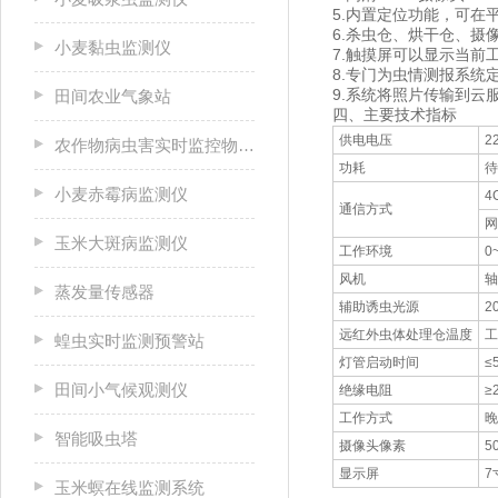
5.内置定位功能，可在
6.杀虫仓、烘干仓、摄
小麦黏虫监测仪
7.触摸屏可以显示当
8.专门为虫情测报系统
9.系统将照片传输到云
田间农业气象站
四、主要技术指标
供电电压
2
农作物病虫害实时监控物联网设备
功耗
待
小麦赤霉病监测仪
4
通信方式
网
玉米大斑病监测仪
工作环境
0
风机
轴
蒸发量传感器
辅助诱虫光源
2
远红外虫体处理仓温度
工
蝗虫实时监测预警站
灯管启动时间
≤
田间小气候观测仪
绝缘电阻
≥
工作方式
晚
智能吸虫塔
摄像头像素
5
显示屏
7
玉米螟在线监测系统