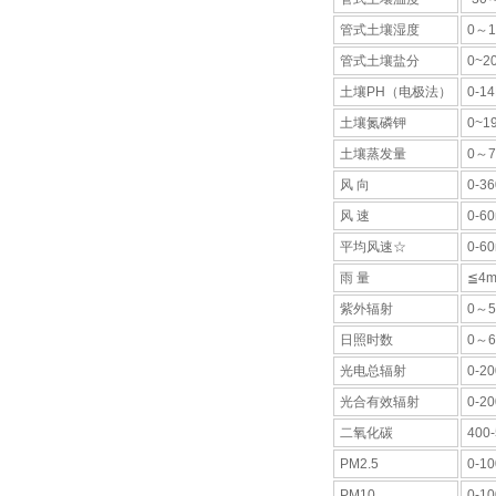
管式土壤湿度
0～1
管式土壤盐分
0~2
土壤PH（电极法）
0-1
土壤氮磷钾
0~1
土壤蒸发量
0～
风 向
0-3
风 速
0-60
平均风速☆
0-60
雨 量
≦4m
紫外辐射
0～5
日照时数
0～6
光电总辐射
0-2
光合有效辐射
0-2
二氧化碳
400
PM2.5
0-10
PM10
0-10