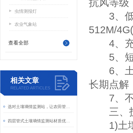
抗风等级
虫情测报灯
3、低温7
农业气象站
512M/4G
4、充电
查看全部
5、短信
6、土壤
相关文章
长期点解
RELATED ARTICLES
7、不锈
选对土壤墒情监测站，让农田管理从“凭经验“走向“靠数据“
三、技
​四层管式土壤墒情监测站材质优势—进口PC材质打造，耐腐环保对环境无污染
1)土壤