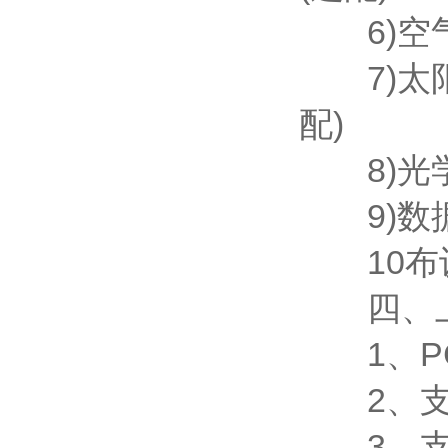
6)空气湿
7)太阳辐
配)
8)光学雨
9)数据
10布设
四、上
1、PC
2、支
3、支持j