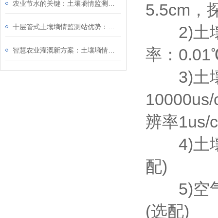
农业节水的关键：土壤墒情监测站如何帮你精准灌溉？
5.5cm
十层管式土壤墒情监测站优势：功耗低至0.26W，适用于野外长期无人监测
2)土壤温
率：0.01
智慧农业灌溉新方案：土壤墒情监测站在节水灌溉与作物生长管理中的应用
3)土壤电
10000u
辨率1us/
4)土壤P
配)
5)空气温
(选配)