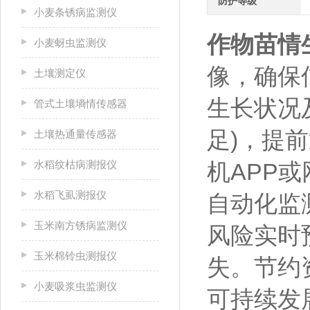
防护等级
小麦条锈病监测仪
作物苗情
小麦蚜虫监测仪
像，确保
土壤测定仪
生长状况
管式土壤墒情传感器
足)，提
土壤热通量传感器
水稻纹枯病测报仪
机APP
水稻飞虱测报仪
自动化监
玉米南方锈病监测仪
风险实时
玉米棉铃虫测报仪
失。节约
小麦吸浆虫监测仪
可持续发