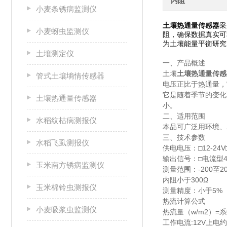
内阻
小麦条锈病监测仪
土壤热通量传感器
采
小麦蚜虫监测仪
阻，确保数据真实可
为土壤能量平衡研究
土壤测定仪
一、产品概述
土壤
土壤热通量传感
管式土壤墒情传感器
电压正比于热通量，
它是随着季节的变化
土壤热通量传感器
小。
二、适用范围
水稻纹枯病测报仪
本品可广泛用环境、
三、技术参数
水稻飞虱测报仪
供电电压：□12-24V
输出信号：□电流型4～2
玉米南方锈病监测仪
测量范围：-200至200
内阻小于300Ω
玉米棉铃虫测报仪
测量精度：小于5%
热流计算公式
小麦吸浆虫监测仪
热流量（w/m2）=系
工作电流:12V上电约