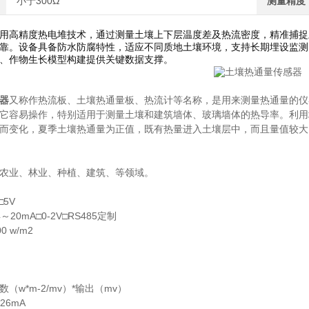
小于300Ω
测量精度
用高精度热电堆技术，通过测量土壤上下层温度差及热流密度，精准捕捉
靠。设备具备防水防腐特性，适应不同质地土壤环境，支持长期埋设监测
、作物生长模型构建提供关键数据支撑。
器
又称作热流板、土壤热通量板、热流计等名称，是用来测量热通量的仪
它容易操作，特别适用于测量土壤和建筑墙体、玻璃墙体的热导率。利用
而变化，夏季土壤热通量为正值，既有热量进入土壤层中，而且量值较大
农业、林业、种植、建筑、等领域。
□5V
0mA□0-2V□RS485定制
 w/m2
数（w*m-2/mv）*输出（mv）
26mA