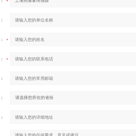
：
：
：
：
：
：
：