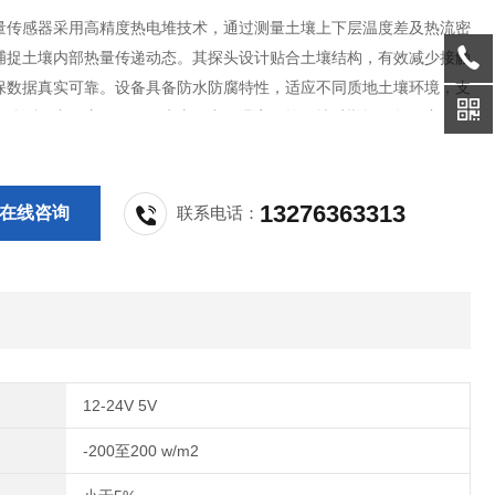
量传感器采用高精度热电堆技术，通过测量土壤上下层温度差及热流密
捕捉土壤内部热量传递动态。其探头设计贴合土壤结构，有效减少接触
保数据真实可靠。设备具备防水防腐特性，适应不同质地土壤环境，支
设监测。广泛应用于农田生态研究、温室调控、地质勘探及气候变化分
壤能量平衡研究、作物生长模型构建提供关键数据支撑。
13276363313
在线咨询
联系电话：
12-24V 5V
-200至200 w/m2