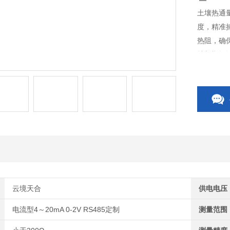
土壤热通
度，精准
热阻，确
持长期埋
析，为土
云境天合
供电电压
电流型4～20mA 0-2V RS485定制
测量范围