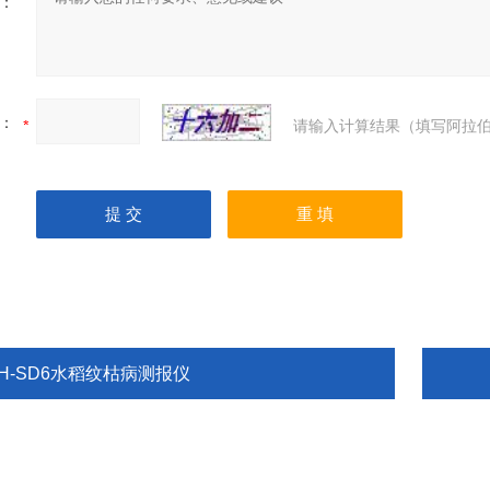
：
：
请输入计算结果（填写阿拉伯
TH-SD6水稻纹枯病测报仪