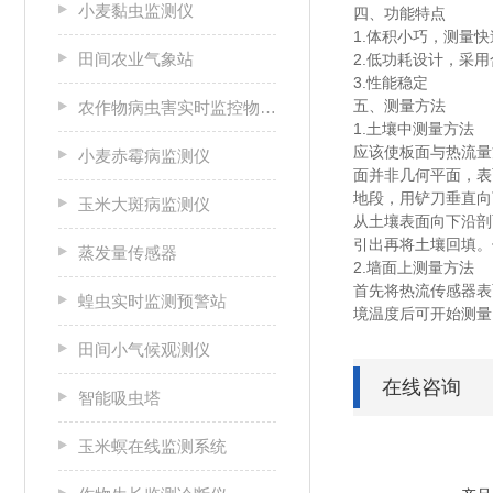
小麦黏虫监测仪
四、功能特点
1.体积小巧，测量
田间农业气象站
2.低功耗设计，采
3.性能稳定
五、测量方法
农作物病虫害实时监控物联网设备
1.土壤中测量方法
应该使板面与热流量
小麦赤霉病监测仪
面并非几何平面，表
地段，用铲刀垂直向
玉米大斑病监测仪
从土壤表面向下沿剖
引出再将土壤回填。
蒸发量传感器
2.墙面上测量方法
首先将热流传感器表
蝗虫实时监测预警站
境温度后可开始测量
田间小气候观测仪
在线咨询
智能吸虫塔
玉米螟在线监测系统