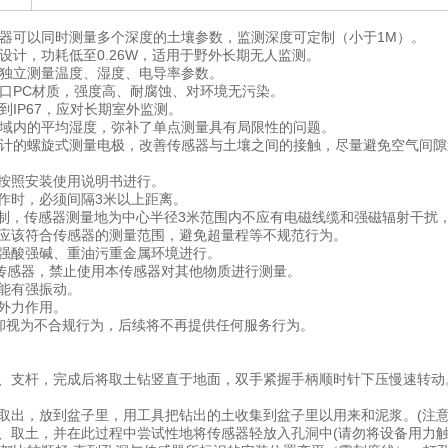
器可以同时测量多个深度的土壤参数，监测深度可定制（小于1M）。
设计，功耗低至0.26W，适用于野外长期无人监测。
独立测量温度、湿度、电导率参数。
口PC材质，强度高、耐腐蚀、对环境无污染。
到IP67，应对长期室外监测。
域内的平均湿度，弥补了单点测量具有局限性的问题。
计的螺旋式测量电极，改善传感器与土壤之间的接触，尽量避免空气间隙
格按照安装使用说明书进行。
工作时，必须间隔3米以上距离。
限制，传感器测量地为中心半径3米范围内不应有电磁线缆和强磁辐射干扰
境应该符合传感器的测量范围，避免超量程等不规范行为。
开强酸强碱、重油污重金属环境进行。
量传感器，禁止使用本传感器对其他物质进行测量。
不能有强振动。
强外力作用。
拆卸视为不合规行为，后续将不再提供任何服务行为。
柄、支杆，完成后将取土钻竖直于地面，双手紧握手柄顺时针下压慢速转动
中取出，放到盆子里，用工具把钻出的土收集到盆子里以用来和泥浆。(注
孔、取土，并在此过程中尝试性地将传感器轻放入孔洞中(请勿将设备用力