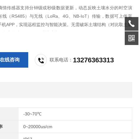
墒情传感器支持分钟级或秒级数据更新，动态反映土壤水分的时空演
线（RS485）与无线（LoRa、4G、NB-IoT）传输，数据可上传至
手机APP，实现远程监控与智能决策。无需破坏土壤结构（对比取土烘
可连续监测数年，降低维护成本。
13276363313
在线咨询
联系电话：
-30~70℃
率
0~20000us/cm