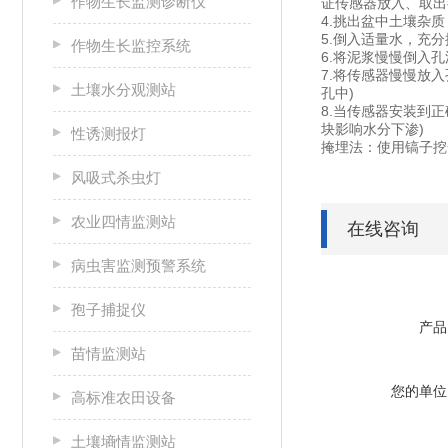
作物生长监测诊断仪
证传感器放入、取出
4.挑出盆中土壤杂
5.倒入适量水，充
作物生长监控系统
6.将泥浆慢慢倒入孔
7.将传感器慢慢放
土壤水分观测站
孔中)
8.当传感器安装到
块影响水分下渗)
性诱测报灯
掩埋法：使用镐子挖
风吸式杀虫灯
农业四情监测站
在线咨询
病虫害监测预警系统
孢子捕捉仪
产品
苗情监测站
您的单位
高标准农田设备
土壤墒情监测站