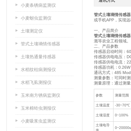
通讯方式
小麦条锈病监测仪
管式土壤墒情传感器
小麦蚜虫监测仪
或手机APP，实现
一、产品简介
土壤测定仪
管式土壤墒情传感器
溉等农业工程领域。
管式土壤墒情传感器
二、产品参数
传感器启动时间：60
土壤热通量传感器
传感器供电电压：DC
传感器供电电流：22
传感器功耗：0.26W
水稻纹枯病测报仪
通讯方式：485 Mod
测量参数：可同时测
水稻飞虱测报仪
测量原理：通过测量
玉米南方锈病监测仪
参数
测量范围
土壤温度
-30~70℃
玉米棉铃虫测报仪
土壤湿度
0~100%
小麦吸浆虫监测仪
土壤电导
0~20000u
率