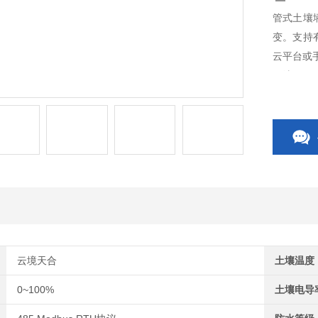
管式土壤
变。支持有
云平台或
干法），
云境天合
土壤温度
0~100%
土壤电导