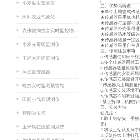
小麦黏虫监测仪
三、优势与特点
★单个土壤管式传感
田间农业气象站
★传感器采用低功耗
★传感器每层都可以
★传感器外壳采用进
农作物病虫害实时监控物联网设备
★传感器防水等级达
★传感器测量一定区
小麦赤霉病监测仪
★传感器采用自主设
四、使用注意事项
a.传感器使用应严
玉米大斑病监测仪
b.多个传感器同时
c.传感器测量原理
蒸发量传感器
d.传感器的安装环
e.传感器安装应避
f.传感器为土壤测
蝗虫实时监测预警站
g.传感器安装环境
h.传感器不能有过
田间小气候观测仪
i.禁止拆卸，私自
五、安装方法
智能吸虫塔
钻孔法：
1.取土钻钻头、手
歪)
玉米螟在线监测系统
2.将取土钻从孔洞
3.反复持续上述打