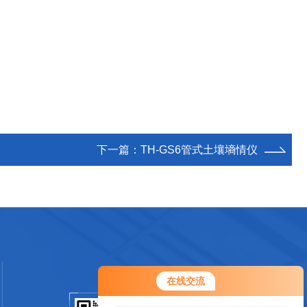
下一篇：
TH-GS6管式土壤墒情仪
在线交流