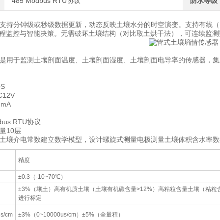
485 Modbus RTU协议
防水等级
支持分钟级或秒级数据更新，动态反映土壤水分的时空演变。支持有线（RS4
远程监控与智能决策。无需破坏土壤结构（对比取土烘干法），可连续监
是用于监测土壤剖面温度、土壤剖面湿度、土壤剖面电导率的传感器，集
S
12V
mA
bus RTU协议
量10层
土壤介电常数建立数学模型，设计螺旋式测量电极测量土壤体积含水率数
精度
±0.3（-10~70℃）
±3%（壤土）高有机质土壤（土壤有机碳含量>12%）高粘粒含量土壤（粘粒
进行标定
s/cm
±3%（0~10000us/cm）±5%（全量程）