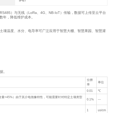
IP67
85）与无线（LoRa、4G、NB-IoT）传输，数据可上传至云平台
测数年，降低维护成本。
土壤温度、水分、电导率可广泛应用于智慧大棚、智慧果园、智慧灌
据。
分辨
单位
率
0.01
℃
含量>45%）由于其介电弛豫特性，可能需要针对特定土壤类型
0.1%
---
1
us/cm