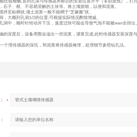
都比较顺畅;直到孔深与传感器所标识的安装位置齐平（零刻度线），打
质，石子、根、不容易溶解的土块等。将土壤搓细，以便和泥浆。
分搅拌至粘稠状;壤土泥浆一般不能稠于“芝麻酱"状。
洞，大概到孔洞1/2的位置;可根据实际情况酌情增减。
入孔洞中，顺时针转动并下压，速度过快可能会导致气泡不能被wan全排
正确的深度后，设备周围会溢出一些泥浆，灌浆完成;此时传感器安装深度与
一个埋传感器的深坑，和泥浆将传感器掩埋，处理细节参照钻孔法。
：
：