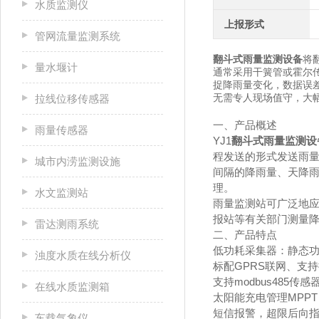
水质监测仪
上报形式
管网流量监测系统
翻斗式雨量监测设备
将
量水堰计
通常采用干簧管或霍尔
捉降雨量变化，数据误
无需专人现场值守，大
拉线位移传感器
一、产品概述
雨量传感器
YJ1
翻斗式雨量监测设
程发送的形式发送雨
城市内涝监测设施
间隔的降雨量、天降雨
理。
水文监测站
雨量监测站可广泛地
报站等有关部门测量
雷达测雨系统
二、产品特点
低功耗采集器：静态功
浊度水质在线分析仪
标配GPRS联网、支
支持modbus485传感
在线水质监测箱
太阳能充电管理MPP
短信报警，超限后向
车载气象仪