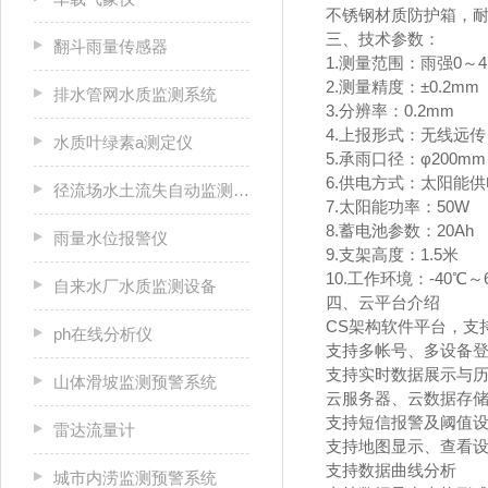
不锈钢材质防护箱，耐
三、技术参数：
翻斗雨量传感器
1.测量范围：雨强0～4m
2.测量精度：±0.2mm
排水管网水质监测系统
3.分辨率：0.2mm
4.上报形式：无线远传
水质叶绿素a测定仪
5.承雨口径：φ200mm
6.供电方式：太阳能供
径流场水土流失自动监测系统
7.太阳能功率：50W
8.蓄电池参数：20Ah
雨量水位报警仪
9.支架高度：1.5米
10.工作环境：-40℃～
自来水厂水质监测设备
四、云平台介绍
CS架构软件平台，支
ph在线分析仪
支持多帐号、多设备
支持实时数据展示与
山体滑坡监测预警系统
云服务器、云数据存
支持短信报警及阈值
雷达流量计
支持地图显示、查看
支持数据曲线分析
城市内涝监测预警系统