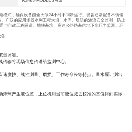
RS485-MODBUS协议
供电模式，确保设备能全天候24小时不间断运行。设备通常配备不锈钢
的侵蚀。广泛的应用场景水利工程大坝、水库、堤防的渗流安全监测，防止
通与市政工程隧道、地铁基坑、高速公路路基的地下水压力监测。环
流量监测。
线传输将现场信息传送给监测中心。
应速度快、线性测量、磨损、工作寿命长等特点。量水堰计测出
动浮球产生液位差，上位机用当前液位减去校准的基值得到实际