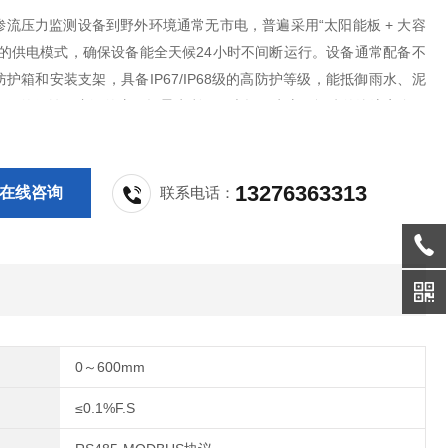
渗流压力监测设备到野外环境通常无市电，普遍采用“太阳能板 + 大容
"的供电模式，确保设备能全天候24小时不间断运行。设备通常配备不
护箱和安装支架，具备IP67/IP68级的高防护等级，能抵御雨水、泥
气候的侵蚀。广泛的应用场景水利工程大坝、水库、堤防的渗流安全监
溃坝事故。地质灾害防治滑坡、崩塌、泥石流隐患点的孔隙水压力监
地质稳定性。交通与市政工程隧道
13276363313
在线咨询
联系电话：
0～600mm
≤0.1%F.S