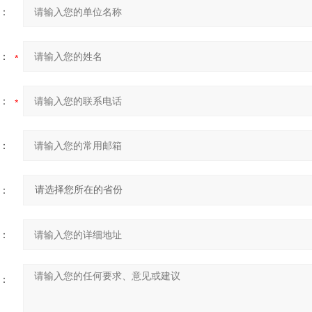
：
：
：
：
：
：
：