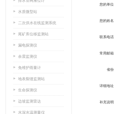
排水管网液位计
您的单位
水质微型站
您的姓名
二次供水在线监测系统
尾矿库位移监测站
联系电话
漏电探测仪
常用邮箱
余震监测仪
免维护雨量计
省份
地表裂缝监测站
详细地址
生命探测仪
边坡监测雷达
补充说明
水深水温测量仪