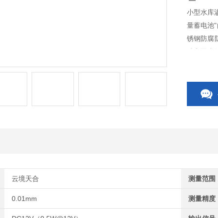
小型水库
量蓄电池
锈钢防腐防
沙和恶劣
测，防止
测，评估
云境天合
测量范围
0.01mm
测量精度