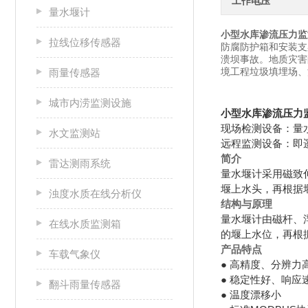
工作电压
量水堰计
小型水库渗流压力监
拉线位移传感器
防腐防护箱和安装支
溃坝事故。地质灾害
境工程垃圾填埋场、
雨量传感器
城市内涝监测设施
小型水库渗流压力
现场检测设备：量
水文监测站
远程监测设备：即
简介
雷达测雨系统
量水堰计采用磁致
堰上水头，再根据
浊度水质在线分析仪
结构与原理
量水堰计由磁杆、
在线水质监测箱
的堰上水位，再根
产品特点
车载气象仪
● 高精度、分辨力
● 稳定性好、响应
翻斗雨量传感器
● 温度漂移小