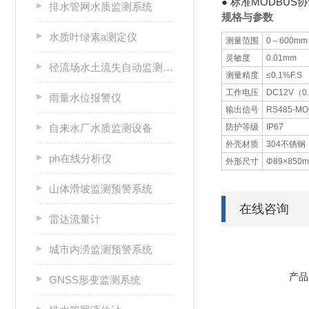
● 标准MODBUS
排水管网水质监测系统
规格与参数
水质叶绿素a测定仪
测量范围
0～600mm
灵敏度
0.01mm
径流场水土流失自动监测系统
测量精度
≤0.1%F.S
工作电压
DC12V（0
雨量水位报警仪
输出信号
RS485-M
自来水厂水质监测设备
防护等级
IP67
外壳材质
304不锈钢
ph在线分析仪
外形尺寸
Φ89×850
山体滑坡监测预警系统
在线咨询
雷达流量计
城市内涝监测预警系统
产品
GNSS形变监测系统