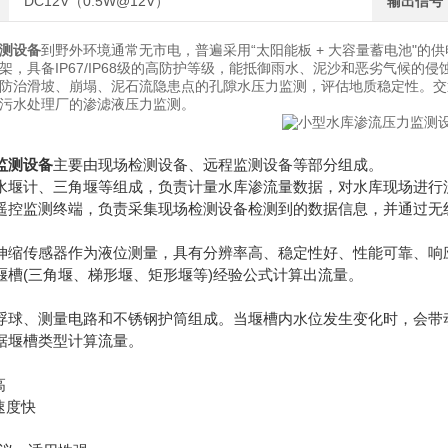
DC12V（0.5W@12V）
输出信号
测设备
到野外环境通常无市电，普遍采用“太阳能板 + 大容量蓄电池"的
架，具备IP67/IP68级的高防护等级，能抵御雨水、泥沙和恶劣气候
防治滑坡、崩塌、泥石流隐患点的孔隙水压力监测，评估地质稳定性。交
污水处理厂的渗滤液压力监测。
监测设备
主要由现场检测设备、远程监测设备等部分组成。
水堰计、三角堰等组成，负责计量水库渗流量数据，对水库现场进行
遥控监测终端，负责采集现场检测设备检测到的数据信息，并通过无
伸缩传感器作为液位测量，具有分辨率高、稳定性好、性能可靠、响
堰槽(三角堰、梯形堰、矩形堰等)经验公式计算出流量。
浮球、测量电路和不锈钢护筒组成。当堰槽内水位发生变化时，会带
据堰槽类型计算流量。
高
速度快