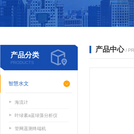
产品中心
/ P
产品分类
PRODUCTS
智慧水文
海流计
叶绿素a蓝绿藻分析仪
管网遥测终端机