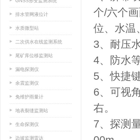
GNSS形变监测系统
个/六个
排水管网液位计
位、水温
水质微型站
3、耐压水
二次供水在线监测系统
尾矿库位移监测站
4、防水等
漏电探测仪
5、快
余震监测仪
6、可视角
免维护雨量计
右。
地表裂缝监测站
7、探测量
生命探测仪
00m。
边坡监测雷达