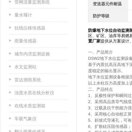
管网流量监测系统
变送器元件耐温
量水堰计
防护等级
拉线位移传感器
防爆地下水位自动监测
区、矿区、油库等易燃
雨量传感器
置厂家
提供从方案设计
一、产品简介
城市内涝监测设施
DSW2地下水位监测设
基于内置抗高压高地下
水文监测站
度稳定的输出显示。
地下水位监测设备根据
雷达测雨系统
以上水柱压力高度加上
二、产品特点
浊度水质在线分析仪
1、反极性保护和瞬间过
2、采用高品质导气线
在线水质监测箱
3、过载及抗干扰能力强
4、采用核心自动校正
车载气象仪
5、斜坡式导液孔，可
6、扩散硅压阻传感器；
翻斗雨量传感器