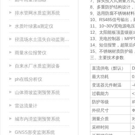
7、探头投入式测量方
8、多重防护结构设计
排水管网水质监测系统
9、选用防腐不锈钢材
10、RS485信号输出
水质叶绿素a测定仪
11、10~30V宽电源电
12、太阳能板顶盖镶
13、充电控制器：MP
径流场水土流失自动监测系统
14、短信报警，超限后
15、
材质防护箱，
不锈钢
雨量水位报警仪
三、主要技术参数
自来水厂水质监测设备
直流供电（默认）
D
最大功耗
0
ph在线分析仪
变送器元件耐温
-
山体滑坡监测预警系统
过载能力
<
防护等级
I
雷达流量计
外径尺寸
Ф
城市内涝监测预警系统
测量介质
采样时间
2
GNSS形变监测系统