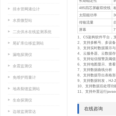
长期稳定性
±
485四芯屏蔽双绞线
排水管网液位计
太阳能功率
3
水质微型站
传输流量
屏幕
二次供水在线监测系统
1、CS架构软件平台，
2、支持多帐号、多设备
尾矿库位移监测站
3、支持实时数据展示
4、云服务器、云数据
漏电探测仪
5、支持短信报警及阈值
6、支持地图显示、查
余震监测仪
7、支持数据曲线分析
8、支持数据导出表格形
免维护雨量计
9、支持数据转发，HJ-2
10、支持数据后处理功
地表裂缝监测站
11、支持外置运行javasc
生命探测仪
在线咨询
边坡监测雷达