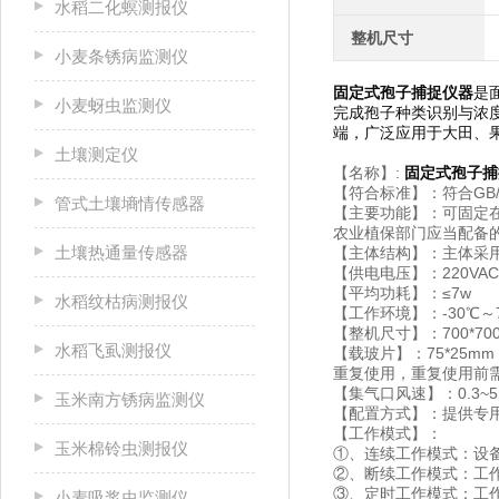
水稻二化螟测报仪
整机尺寸
小麦条锈病监测仪
固定式孢子捕捉仪器
是
小麦蚜虫监测仪
完成孢子种类识别与浓
端，广泛应用于大田、
土壤测定仪
【名称】:
固定式孢子捕
【符合标准】：符合GB/
管式土壤墒情传感器
【主要功能】：可固定
农业植保部门应当配备
土壤热通量传感器
【主体结构】：主体采
【供电电压】：220V
【平均功耗】：≤7w
水稻纹枯病测报仪
【工作环境】：-30℃～
【整机尺寸】：700*700
水稻飞虱测报仪
【载玻片】：75*25
重复使用，重复使用前
【集气口风速】：0.3~5
玉米南方锈病监测仪
【配置方式】：提供专用
【工作模式】：
玉米棉铃虫测报仪
①、连续工作模式：设
②、断续工作模式：工
③、定时工作模式：工作
小麦吸浆虫监测仪