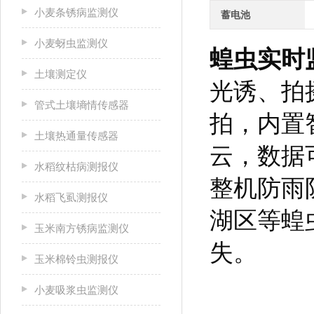
小麦条锈病监测仪
蓄电池
小麦蚜虫监测仪
蝗虫实时
土壤测定仪
光诱、拍
管式土壤墒情传感器
拍，内置
土壤热通量传感器
云，数据
水稻纹枯病测报仪
整机防雨
水稻飞虱测报仪
湖区等蝗
玉米南方锈病监测仪
失。
玉米棉铃虫测报仪
小麦吸浆虫监测仪