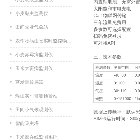
内置锂电池、无需外
太阳能和市电充电
小麦黏虫监测仪
Cat1物联网传输
三年流量免费用
田间农业气象站
多参数可选择配置
扫码免密登录
农作物病虫害实时监控物联网设备
可对接API
小麦赤霉病监测仪
三、技术参数
检测参数
测量范围
分
玉米大斑病监测仪
温度
-40~80
0.
蒸发量传感器
湿度
0~100
0.
气压
30~110
0.
蝗虫实时监测预警站
光照
0~157000
1l
田间小气候观测仪
数据上传频率：默认5
SIM卡运行时间：3年
智能吸虫塔
玉米螟在线监测系统